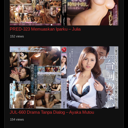
PRED-323 Memuaskan Iparku – Julia
152 views
JUL-660 Drama Tanpa Dialog – Ayaka Mutou
154 views