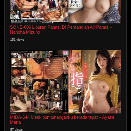
SONE-606 Liburan Panas, Di Pemandian Air Panas –
Nanoha Mizuno
151 views
MIDA-644 Meskipun tunanganku berada tepat – Ayase
Maria
57 views