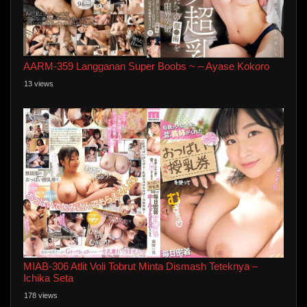
AARM-359 Langganan Super Boobs ~ – Ayase Kokoro
13 views
MIAB-306 Atlit Voli Tobrut Minta Dismash Teteknya –
Ichika Seta
178 views