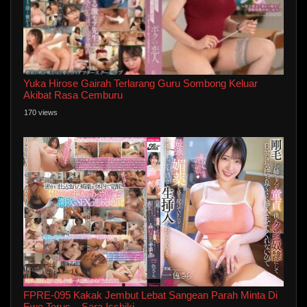
Yuka Hirose Gairah Terlarang Guru Sombong Keluar
Akibat Rasa Cemburu
170 views
FPRE-095 Kakak Jembut Lebat Sangean Parah Minta Di
Ewe Terus – Sara Isshiki