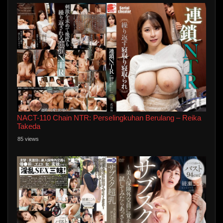
NACT-110 Chain NTR: Perselingkuhan Berulang – Reika
Takeda
85 views