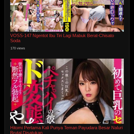
VOSS-147 Ngentot Ibu Tiri Lagi Mabuk Berat-Chisato
Soda
170 views
Hitomi Pertama Kali Punya Teman Payudara Besar Naluri
Brutal Disatukan