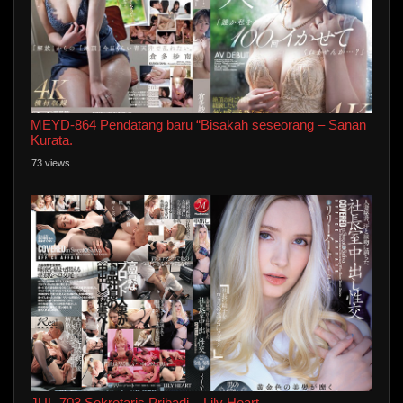
MEYD-864 Pendatang baru “Bisakah seseorang – Sanan
Kurata.
73 views
JUL-703 Sekretaris Pribadi – Lily Heart