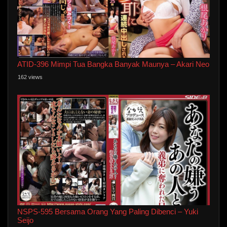
ATID-396 Mimpi Tua Bangka Banyak Maunya – Akari Neo
162 views
NSPS-595 Bersama Orang Yang Paling Dibenci – Yuki
Seijo