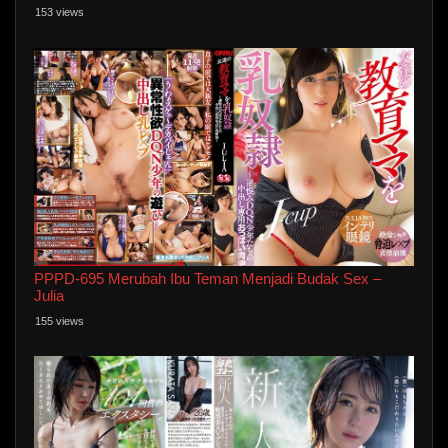
153 views
PPPD-695 Merubah Ibu Teman Menjadi Budak Sex –
Julia
155 views