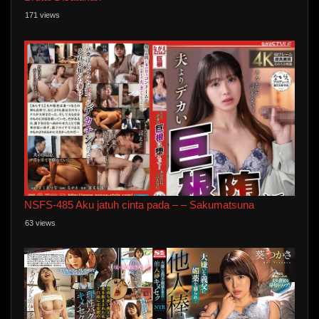
171 views
NSFS-485 Aku jatuh cinta pada – – Sakumatsuna
63 views