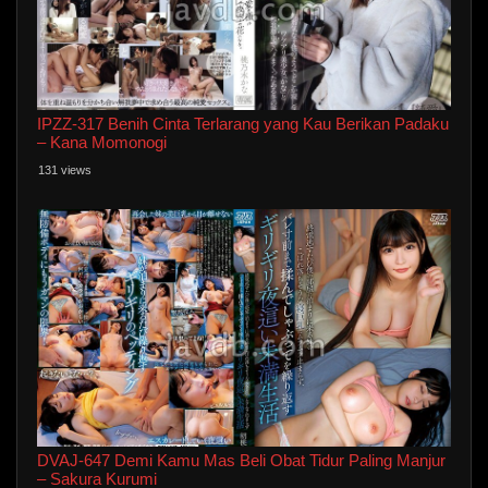
IPZZ-317 Benih Cinta Terlarang yang Kau Berikan Padaku
– Kana Momonogi
131 views
DVAJ-647 Demi Kamu Mas Beli Obat Tidur Paling Manjur
– Sakura Kurumi