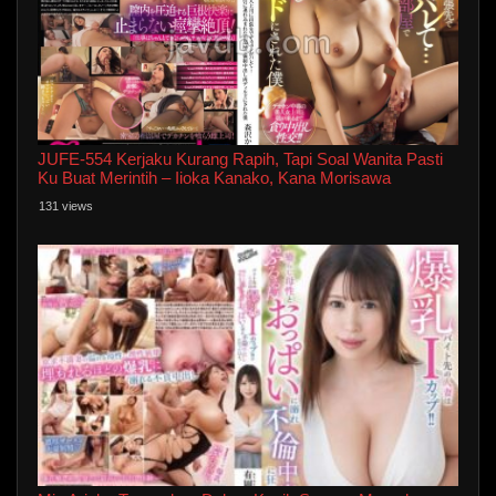
JUFE-554 Kerjaku Kurang Rapih, Tapi Soal Wanita Pasti
Ku Buat Merintih – Iioka Kanako, Kana Morisawa
131 views