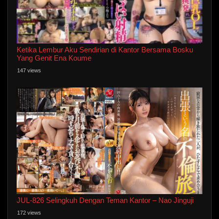
Ketika Lembur Aku Sendirian di Kantor Bersama Bosku
Yang Genit Ena Koume
147 views
JUL-826 Selingkuh Dengan Teman Kantor – Nao Jinguji
172 views