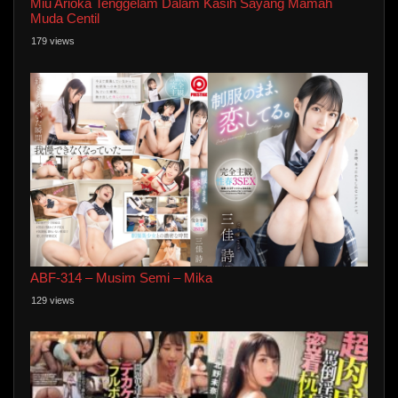
Miu Arioka Tenggelam Dalam Kasih Sayang Mamah
Muda Centil
179 views
ABF-314 – Musim Semi – Mika
129 views