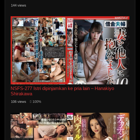
144 views
NSFS-277 Istri dipinjamkan ke pria lain – Hanakiyo
Shirakawa
106 views
100%