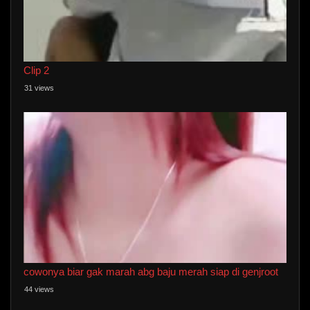
Clip 2
31 views
cowonya biar gak marah abg baju merah siap di genjroot
44 views