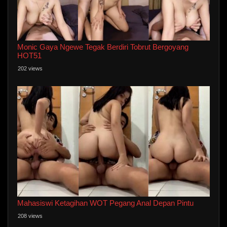
Monic Gaya Ngewe Tegak Berdiri Tobrut Bergoyang
HOT51
202 views
Mahasiswi Ketagihan WOT Pegang Anal Depan Pintu
208 views