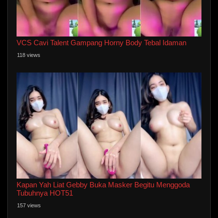
VCS Cavi Talent Gampang Horny Body Tebal Idaman
118 views
Kapan Yah Liat Gebby Buka Masker Begitu Menggoda
Tubuhnya HOT51
157 views