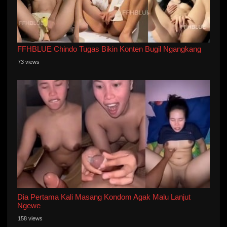
FFHBLUE Chindo Tugas Bikin Konten Bugil Ngangkang
73 views
Dia Pertama Kali Masang Kondom Agak Malu Lanjut
Ngewe
158 views