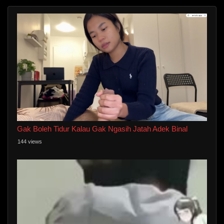
Gak Boleh Tidur Kalau Gak Ngasih Jatah Adek Binal
144 views