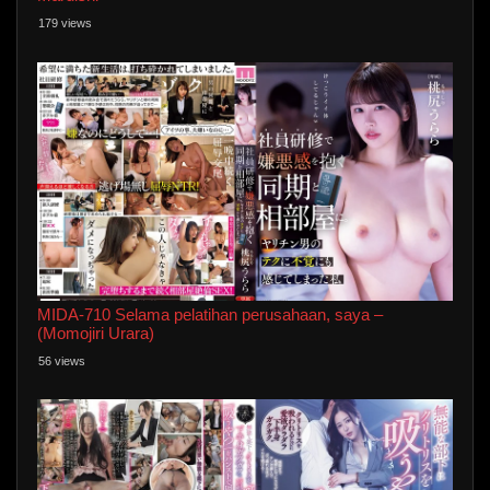
179 views
MIDA-710 Selama pelatihan perusahaan, saya –
(Momojiri Urara)
56 views