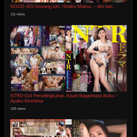
NGOD-303 Seorang istri, Hinako Matsui, – dini hari.
111 views
NTRD-014 Perselingkuhan. Kisah Bagaimana Ibuku –
Ayako Kirishima
100 views