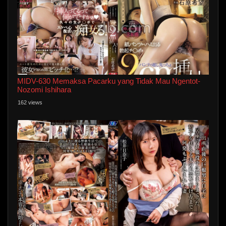
MIDV-630 Memaksa Pacarku yang Tidak Mau Ngentot-
Nozomi Ishihara
162 views