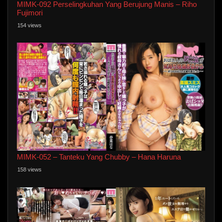
MIMK-092 Perselingkuhan Yang Berujung Manis – Riho
Fujimori
154 views
MIMK-052 – Tanteku Yang Chubby – Hana Haruna
158 views