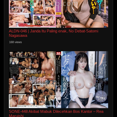
ALDN-046 | Janda Itu Paling enak, No Debat-Satomi
Nagasawa
168 views
SONE-448 Akibat Mabuk Dilecehkan Bos Kantor – Rea
Maruishi