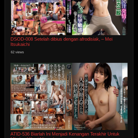
DSOD-008 Setelah dibius dengan afrodisiak, – Mei
Itsukaichi
62 views
ATID-536 Biarlah Ini Menjadi Kenangan Terakhir Untuk