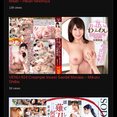
Mbah – Hikari Ninomiya
138 views
VENU-814 Creampie Insest Sambil Meraba – Mikuru
Shiiba
58 views