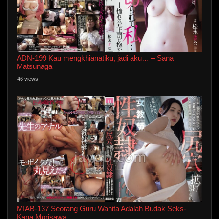
ADN-199 Kau mengkhianatiku, jadi aku… – Sana
Matsunaga
46 views
MIAB-137 Seorang Guru Wanita Adalah Budak Seks-
Kana Morisawa