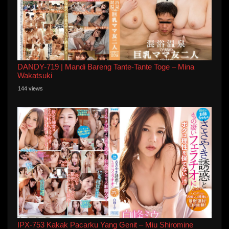
DANDY-719 | Mandi Bareng Tante-Tante Toge – Mina
Wakatsuki
144 views
IPX-753 Kakak Pacarku Yang Genit – Miu Shiromine