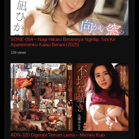
SONE-054 – Nagi Hikaru Beraninya Ngintip, Sini Ke
Apartemenku Kalau Berani (2025)
139 views
ADN-320 Digenjot Teman Lama – Michiru Kujo