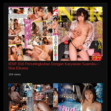
IENF-016 Perselingkuhan Dengan Karyawan Suamiku –
Noa Eikawa
164 views