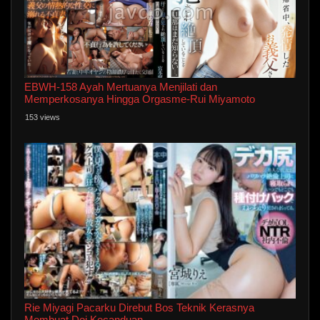
EBWH-158 Ayah Mertuanya Menjilati dan
Memperkosanya Hingga Orgasme-Rui Miyamoto
153 views
Rie Miyagi Pacarku Direbut Bos Teknik Kerasnya
Membuat Doi Kecanduan