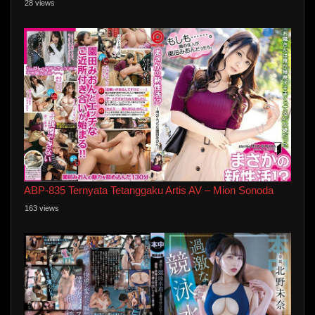
28 views
ABP-835 Ternyata Tetanggaku Artis AV – Mion Sonoda
163 views