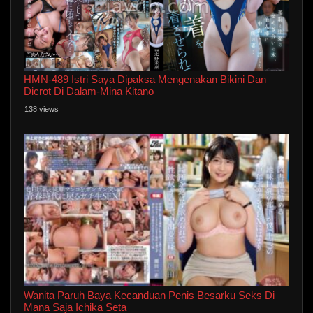
HMN-489 Istri Saya Dipaksa Mengenakan Bikini Dan
Dicrot Di Dalam-Mina Kitano
138 views
Wanita Paruh Baya Kecanduan Penis Besarku Seks Di
Mana Saja Ichika Seta