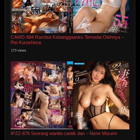
CAWD-884 Rambut Kebanggaanku Ternodai Olehnya –
Rei Kuroshima
173 views
IPZZ-876 Seorang wanita cantik dan – Nene Misumi