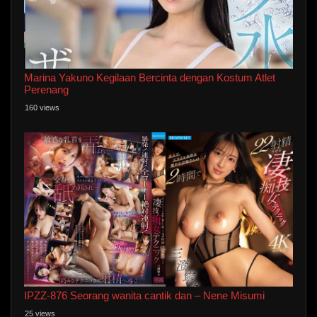
Marina Yakuno Kegilaan Bercinta dengan Kostum Atlet
Perenang
160 views
IPZZ-876 Seorang wanita cantik dan – Nene Misumi
25 views