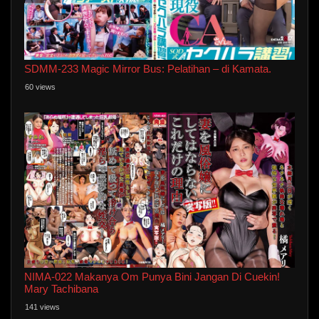
SDMM-233 Magic Mirror Bus: Pelatihan – di Kamata.
60 views
NIMA-022 Makanya Om Punya Bini Jangan Di Cuekin!
Mary Tachibana
141 views