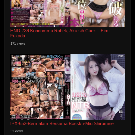
HND-739 Kondommu Robek, Aku sih Cuek – Eimi
Fukada
171 views
IPX-652-Bermalam Bersama Bossku-Miu Shiromine
32 views