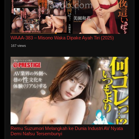
WAAA-383 – Misono Waka Dipake Ayah Tiri (2025)
167 views
Remu Suzumori Melangkah ke Dunia Industri AV Nyata
Demi Nafsu Tersembunyi