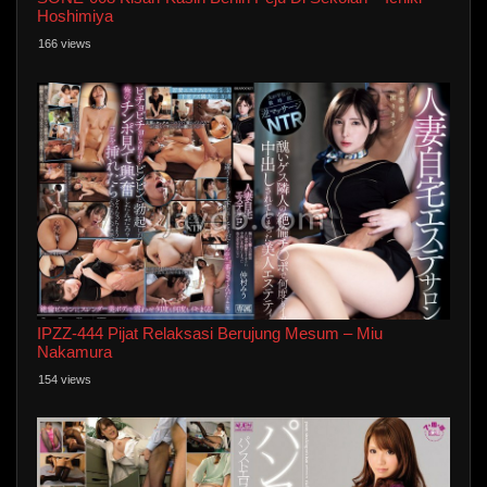
Hoshimiya
166 views
IPZZ-444 Pijat Relaksasi Berujung Mesum – Miu
Nakamura
154 views