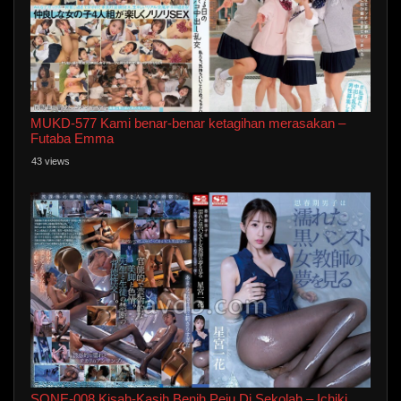
MUKD-577 Kami benar-benar ketagihan merasakan –
Futaba Emma
43 views
SONE-008 Kisah-Kasih Benih Peju Di Sekolah – Ichiki