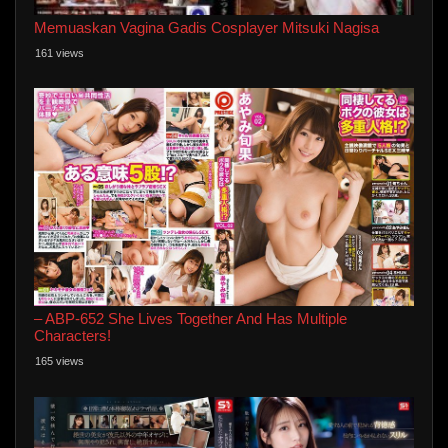
Memuaskan Vagina Gadis Cosplayer Mitsuki Nagisa
161 views
– ABP-652 She Lives Together And Has Multiple
Characters!
165 views