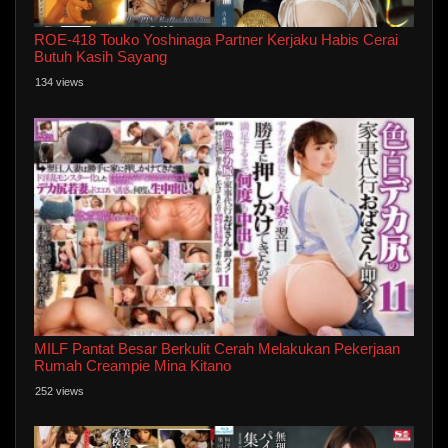
ROE-418 Touko Yoshinaga Partner Kerjaku Habis Cerai
Butuh Kasih Sayang
134 views
MILF Pantat Besar Berkulit Cerah Melakukan Pekerjaan
Rumah Creampie Mina Kitano
252 views