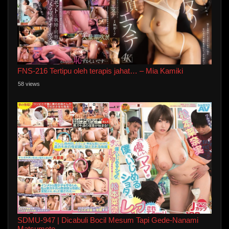
FNS-216 Tertipu oleh terapis jahat… – Mia Kamiki
58 views
SDMU-947 | Dicabuli Bocil Mesum Tapi Gede-Nanami
Matsumoto