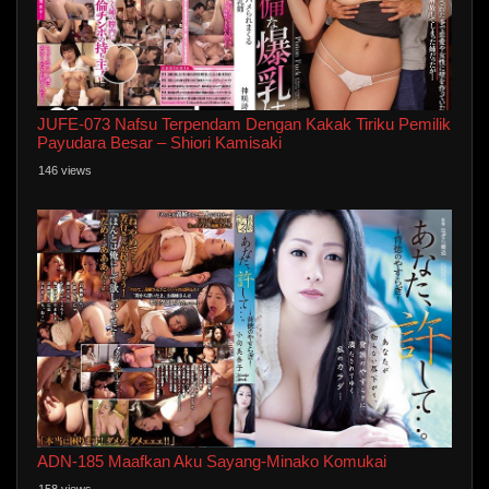
JUFE-073 Nafsu Terpendam Dengan Kakak Tiriku Pemilik
Payudara Besar – Shiori Kamisaki
146 views
ADN-185 Maafkan Aku Sayang-Minako Komukai
158 views