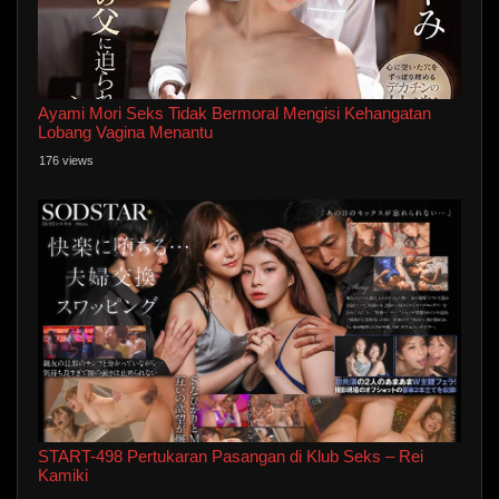
Ayami Mori Seks Tidak Bermoral Mengisi Kehangatan
Lobang Vagina Menantu
176 views
START-498 Pertukaran Pasangan di Klub Seks – Rei
Kamiki