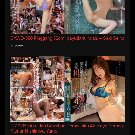
CAWD-980 Pinggang 52cm, payudara indah, – Saki Seino
76 views
IPZZ-059 Aku dan Bawahan Perawanku Akhirnya Berbagi
Kamar-Nishimiya Yume