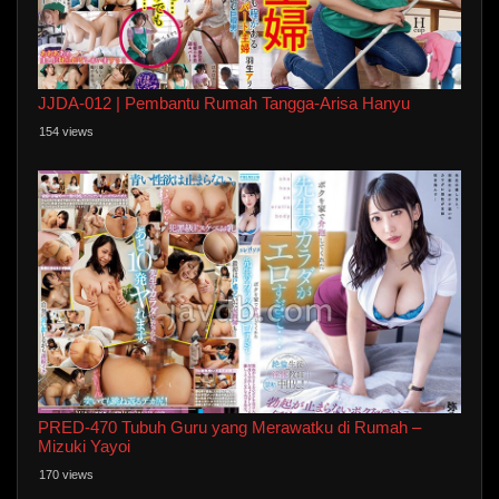
JJDA-012 | Pembantu Rumah Tangga-Arisa Hanyu
154 views
PRED-470 Tubuh Guru yang Merawatku di Rumah –
Mizuki Yayoi
170 views