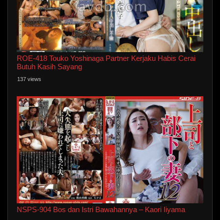
ROE-418 Touko Yoshinaga Partner Kerjaku Habis Cerai
Butuh Kasih Sayang
137 views
NSPS-904 Bos dan Istri Bawahannya – Kaori Iiyama