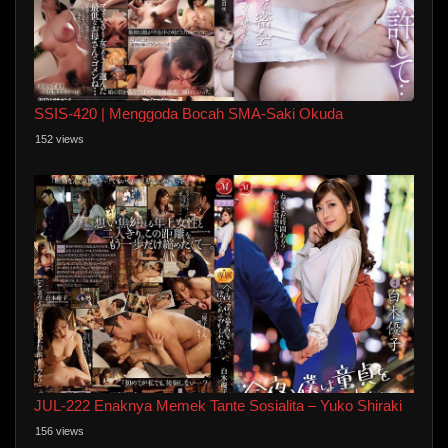
SSIS-420 | Menggoda Bocah SMA-Saki Okuda
152 views
JUL-222 Enaknya Memek Tante Sosialita – Yuko Shiraki
156 views