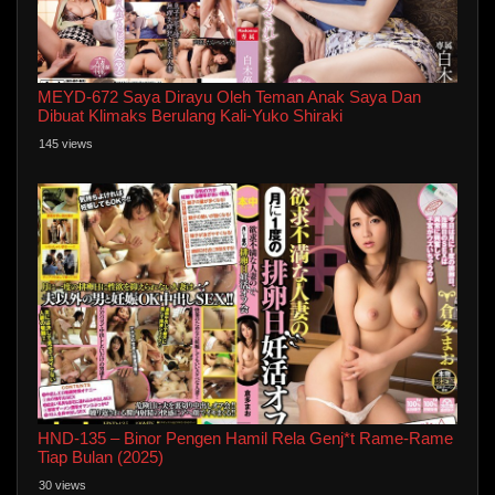
MEYD-672 Saya Dirayu Oleh Teman Anak Saya Dan
Dibuat Klimaks Berulang Kali-Yuko Shiraki
145 views
HND-135 – Binor Pengen Hamil Rela Genj*t Rame-Rame
Tiap Bulan (2025)
30 views