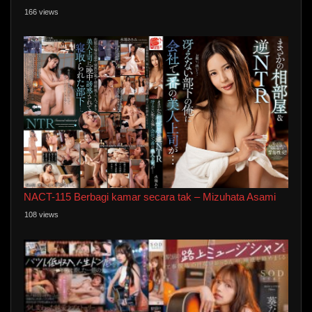
166 views
NACT-115 Berbagi kamar secara tak – Mizuhata Asami
108 views