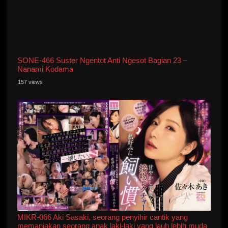
SONE-466 Suster Ngentot Anti Ngesot Bagian 23 –
Nanami Kodama
157 views
MIKR-066 Aki Sasaki, seorang penyihir cantik yang
memanjakan seorang anak laki-laki yang jauh lebih muda