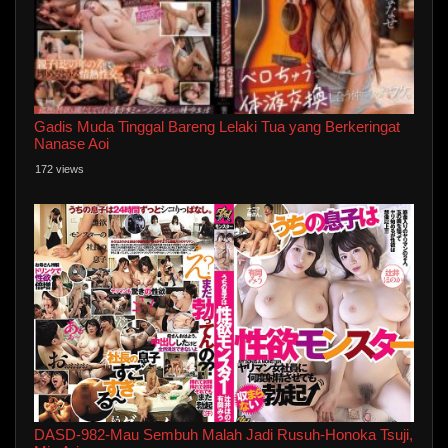
Gadis Muda Tinggal Bareng Lelaki Tua yang Berkeringat
Nanase Aoi
172 views
DASD-982-Mau Sembuh Malah Jadi Rusuh-Honoka Tsuji,