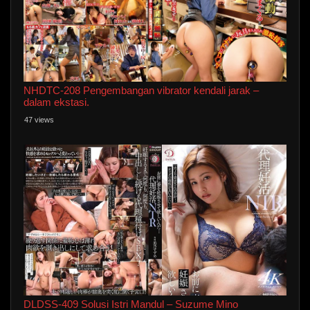
NHDTC-208 Pengembangan vibrator kendali jarak –
dalam ekstasi.
47 views
DLDSS-409 Solusi Istri Mandul – Suzume Mino