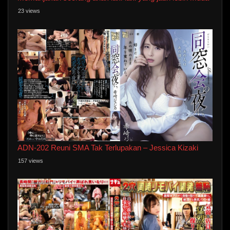
yang ia temukan di pekerjaan paruh waktunya dan
23 views
memberinya pelajaran berciuman untuk menjinakkannya
sesuai keinginannya.
ADN-202 Reuni SMA Tak Terlupakan – Jessica Kizaki
157 views